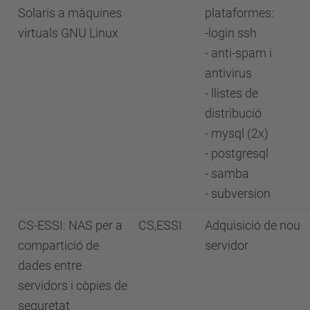
Solaris a màquines
plataformes:
virtuals GNU Linux
-login ssh
- anti-spam i
antivirus
- llistes de
distribució
- mysql (2x)
- postgresql
- samba
- subversion
CS-ESSI: NAS per a
CS,ESSI
Adquisició de nou
compartició de
servidor
dades entre
servidors i còpies de
seguretat