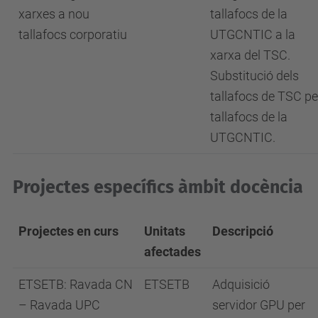
xarxes a nou
tallafocs de la
tallafocs corporatiu
UTGCNTIC a la
xarxa del TSC.
Substitució dels
tallafocs de TSC pe
tallafocs de la
UTGCNTIC.
Projectes específics àmbit docència
Projectes en curs
Unitats
Descripció
afectades
ETSETB: Ravada CN
ETSETB
Adquisició
– Ravada UPC
servidor GPU per