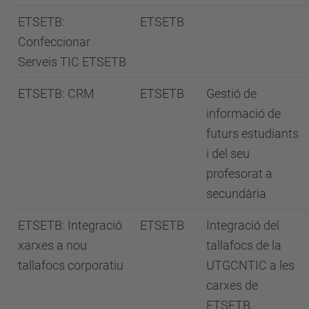
ETSETB:
ETSETB
Confeccionar
Serveis TIC ETSETB
ETSETB: CRM
ETSETB
Gestió de
informació de
futurs estudiants
i del seu
profesorat a
secundària
ETSETB: Integració
ETSETB
Integració del
xarxes a nou
tallafocs de la
tallafocs corporatiu
UTGCNTIC a les
carxes de
ETSETB.