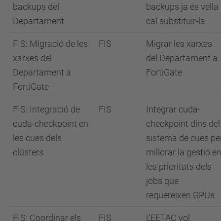
backups del
backups ja és vella 
Departament
cal substituir-la
FIS: Migració de les
FIS
Migrar les xarxes
xarxes del
del Departament a
Departament a
FortiGate
FortiGate
FIS: Integració de
FIS
Integrar cuda-
cuda-checkpoint en
checkpoint dins del
les cues dels
sistema de cues pe
clústers
millorar la gestió e
les prioritats dels
jobs que
requereixen GPUs
FIS: Coordinar els
FIS
L'EETAC vol