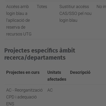
Accéss amb
Totes
Sustitiur accéss
No in
login blau a
CAS/SSO pel nou
l'aplicació de
login blau
reserva de
recursos UTG
Projectes específics àmbit
recerca/departaments
Projectes en curs
Unitats
Descripció
afectades
AC - Reorganització
AC
CPD i adequació
ENS