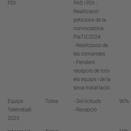
PDI
PAS i PDI -
Realització
peticions de la
convocatòria
PlaTIC2024
- Realització de
les comandes
- Pendent
recepció de tots
els equips i de la
seva instal·lació
Equips
Totes
- Sol·licituds
90%
Teletreball
- Recepció
2025