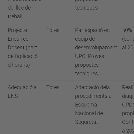
del lloc de
tècniques
treball
Projecte
Totes
Participació en
50%
Encàrrec
equip de
(con
Docent (part
desenvolupament
al 20
de l'aplicació
UPC. Proves i
d'horaris)
propostes
tècniques
Adequació a
Totes
Adaptació dels
Real
ENS
procediments a
diag
Esquema
CPD
Nacional de
propi
Seguretat
Cont
a 20