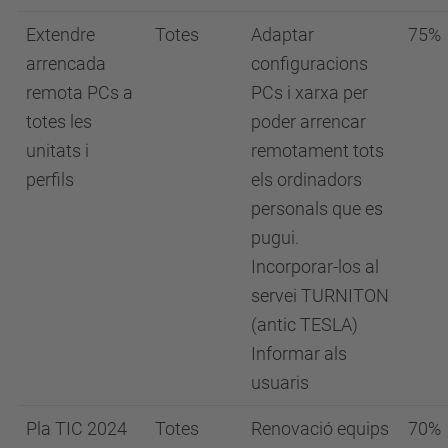
Extendre
Totes
Adaptar
75%
arrencada
configuracions
remota PCs a
PCs i xarxa per
totes les
poder arrencar
unitats i
remotament tots
perfils
els ordinadors
personals que es
pugui.
Incorporar-los al
servei TURNITON
(antic TESLA)
Informar als
usuaris
Pla TIC 2024
Totes
Renovació equips
70%