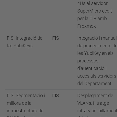
4Us al servidor
SuperMicro cedit
per la FIB amb
Proxmox
FIS; Integració de
FIS
Integració i manual
les YubiKeys
de procediments d
les YubiKey en els
processos
d'auenticació i
accés als servidors
del Departament
FIS: Segmentació i
FIS
Desplegament de
millora de la
VLANs, filtratge
infraestructura de
intra-vlan, aïllamen