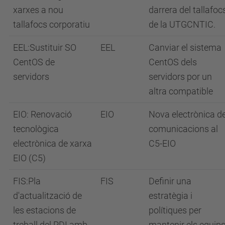
xarxes a nou
darrera del tallafoc
tallafocs corporatiu
de la UTGCNTIC.
EEL:Sustituir SO
EEL
Canviar el sistema
CentOS de
CentOS dels
servidors
servidors por un
altra compatible
EIO: Renovació
EIO
Nova electrònica d
tecnològica
comunicacions al
electrònica de xarxa
C5-EIO
EIO (C5)
FIS:Pla
FIS
Definir una
d'actualització de
estratègia i
les estacions de
polítiques per
treball del PDI amb
mantenir els equip