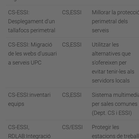
CS-ESSI:
CS,ESSI
Millorar la protecci
Desplegament d'un
perimetral dels
tallafocs perimetral
serveis
CS-ESSI: Migració
CS,ESSI
Utilitzar les
de les webs d'usuari
alternatives que
a serveis UPC
s'ofereixen per
evitar tenir-les als
servidors locals
CS-ESSI:inventari
CS,ESSI
Sistema multimedi
equips
per sales comunes
(Dept. CS i ESSI)
CS-ESSI,
CS/ESSI
Protegir les
RDLAB:Integració
estacions de treball