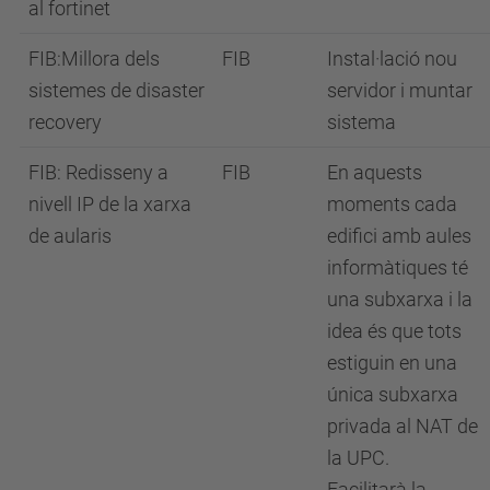
al fortinet
FIB:Millora dels
FIB
Instal·lació nou
sistemes de disaster
servidor i muntar
recovery
sistema
FIB: Redisseny a
FIB
En aquests
nivell IP de la xarxa
moments cada
de aularis
edifici amb aules
informàtiques té
una subxarxa i la
idea és que tots
estiguin en una
única subxarxa
privada al NAT de
la UPC.
Facilitarà la