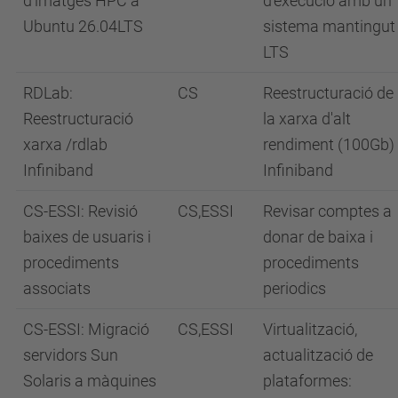
Ubuntu 26.04LTS
sistema mantingut
LTS
RDLab:
CS
Reestructuració de
Reestructuració
la xarxa d'alt
xarxa /rdlab
rendiment (100Gb)
Infiniband
Infiniband
CS-ESSI: Revisió
CS,ESSI
Revisar comptes a
baixes de usuaris i
donar de baixa i
procediments
procediments
associats
periodics
CS-ESSI: Migració
CS,ESSI
Virtualització,
servidors Sun
actualització de
Solaris a màquines
plataformes: