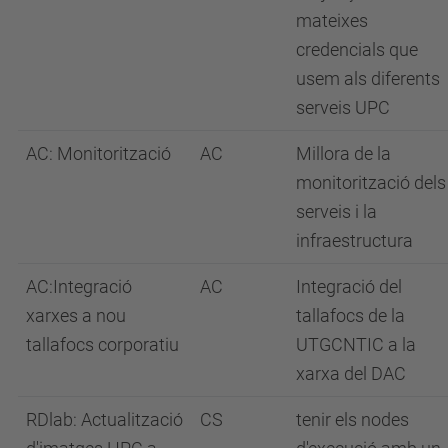
mateixes
credencials que
usem als diferents
serveis UPC
AC: Monitorització
AC
Millora de la
monitorització dels
serveis i la
infraestructura
AC:Integració
AC
Integració del
xarxes a nou
tallafocs de la
tallafocs corporatiu
UTGCNTIC a la
xarxa del DAC
RDlab: Actualització
CS
tenir els nodes
d'imatges HPC a
d'execució amb un