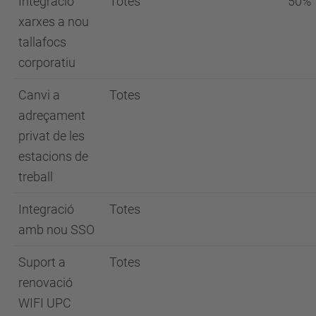
Integració
Totes
50%
xarxes a nou
tallafocs
corporatiu
Canvi a
Totes
adreçament
privat de les
estacions de
treball
Integració
Totes
amb nou SSO
Suport a
Totes
renovació
WIFI UPC