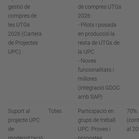
gestió de
de compres UTGs
compres de
2026
les UTGs
- Pilots i posada
2026 (Cartera
en producció la
de Projectes
resta de UTGs de
UPC)
la UPC
- Noves
funcionalitats i
millores
(integració GDOC
amb SAP)
Suport al
Totes
Participació en
70%
projecte UPC
grups de treball
(con
de
UPC. Proves i
al 20
modernització
propostes